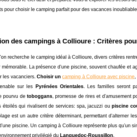
ts pour choisir le camping parfait pour des vacances inoubliable
ion des campings à Collioure : Critères pou
'on recherche le camping idéal à Collioure, divers critères rent
r mémorable. La présence d'une piscine, souvent chaufée et ag
r les vacanciers.
Choisir un
camping à Collioure avec piscine
,
renable sur les
Pyrénées Orientales
. Les familles seront p
e pourvu de
toboggans
, promesse de rires et d'amusement po
étoilés qui rivalisent de services: spa, jacuzzi ou
piscine co
lage est un autre critère déterminant, permettant d'alterner le
'une piscine. Un camping à Collioure représente plus qu'un simpl
environnement privilégié du
Languedoc-Roussillon
.