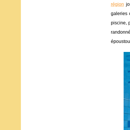
région
jo
galeries
piscine,
randonné
époustouf