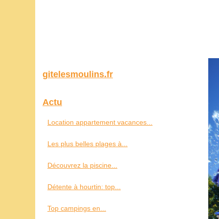
gitelesmoulins.fr
Actu
Location appartement vacances...
Les plus belles plages à...
Découvrez la piscine...
Détente à hourtin: top...
Top campings en...