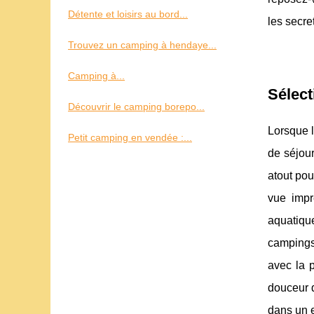
Détente et loisirs au bord...
les secre
Trouvez un camping à hendaye...
Camping à...
Sélect
Découvrir le camping borepo...
Lorsque l
Petit camping en vendée :...
de séjou
atout pou
vue imp
aquatiqu
campings 
avec la p
douceur d
dans un 