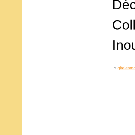
Déc
Col
Ino
gitelesmo