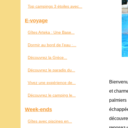
Top campings 3 étoiles avec...
E-voyage
Gîtes Arteka : Une Base...
Dormir au bord de l’eau :...
Découvrez la Grèce...
Découvrez le paradis du...
Bienvenue
Vivez une expérience de...
et charme
Découvrez le camping le...
palmiers
Week-ends
échappée
découvre
Gîtes avec piscines en...
reposez-v