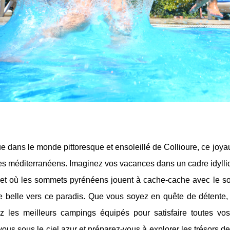
 dans le monde pittoresque et ensoleillé de Collioure, ce joyau
s méditerranéens. Imaginez vos vacances dans un cadre idylliqu
 et où les sommets pyrénéens jouent à cache-cache avec le sol
 belle vers ce paradis. Que vous soyez en quête de détente, 
z les meilleurs campings équipés pour satisfaire toutes vos
ous sous le ciel azur et préparez-vous à explorer les trésors de