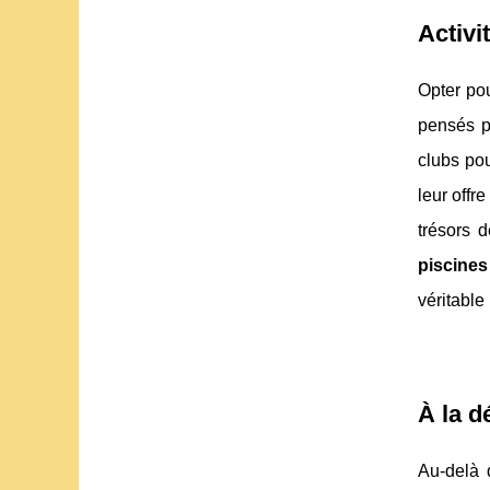
Activi
Opter po
pensés p
clubs pou
leur offre
trésors 
piscines
véritable
À la d
Au-delà d