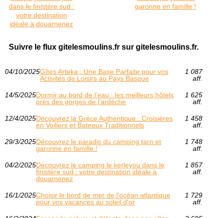
dans le finistère sud :
garonne en famille !
votre destination
idéale à douarnenez
Suivre le flux gitelesmoulins.fr sur gitelesmoulins.fr.
04/10/2025
Gîtes Arteka : Une Base Parfaite pour vos
1 087
Activités de Loisirs au Pays Basque
aff.
14/5/2025
Dormir au bord de l’eau : les meilleurs hôtels
1 625
près des gorges de l’ardèche
aff.
12/4/2025
Découvrez la Grèce Authentique : Croisières
1 458
en Voiliers et Bateaux Traditionnels
aff.
29/3/2025
Découvrez le paradis du camping tarn et
1 748
garonne en famille !
aff.
04/2/2025
Découvrez le camping le kerleyou dans le
1 857
finistère sud : votre destination idéale à
aff.
douarnenez
16/1/2025
Choisir le bord de mer de l'océan atlantique
1 729
pour vos vacances au soleil d'or
aff.