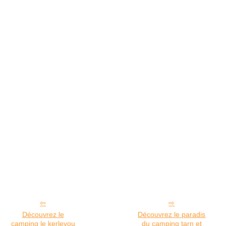
Découvrez le
Découvrez le paradis
camping le kerleyou
du camping tarn et