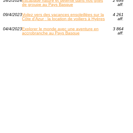
16/2/2024
Escapade nature et détente dans nos gîtes
2 695
de groupe au Pays Basque
aff.
09/4/2023
Voilez vers des vacances ensoleillées sur la
4 261
Côte d'Azur : la location de voiliers à Hyères
aff.
04/4/2023
Explorer le monde avec une aventure en
3 864
accrobranche au Pays Basque
aff.