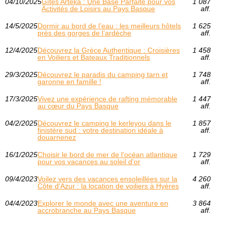
04/10/2025
Gîtes Arteka : Une Base Parfaite pour vos
1 087
Activités de Loisirs au Pays Basque
aff.
14/5/2025
Dormir au bord de l’eau : les meilleurs hôtels
1 625
près des gorges de l’ardèche
aff.
12/4/2025
Découvrez la Grèce Authentique : Croisières
1 458
en Voiliers et Bateaux Traditionnels
aff.
29/3/2025
Découvrez le paradis du camping tarn et
1 748
garonne en famille !
aff.
17/3/2025
Vivez une expérience de rafting mémorable
1 447
au cœur du Pays Basque
aff.
04/2/2025
Découvrez le camping le kerleyou dans le
1 857
finistère sud : votre destination idéale à
aff.
douarnenez
16/1/2025
Choisir le bord de mer de l'océan atlantique
1 729
pour vos vacances au soleil d'or
aff.
09/4/2023
Voilez vers des vacances ensoleillées sur la
4 260
Côte d'Azur : la location de voiliers à Hyères
aff.
04/4/2023
Explorer le monde avec une aventure en
3 864
accrobranche au Pays Basque
aff.