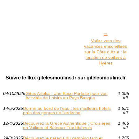
Voilez vers des
vacances ensoleillées
sur la Côte d'Azur : la
location de voiliers à
Hyères
Suivre le flux gitelesmoulins.fr sur gitelesmoulins.fr.
04/10/2025
Gîtes Arteka : Une Base Parfaite pour vos
1 095
Activités de Loisirs au Pays Basque
aff.
14/5/2025
Dormir au bord de l’eau : les meilleurs hôtels
1 631
près des gorges de l’ardèche
aff.
12/4/2025
Découvrez la Grèce Authentique : Croisières
1 465
en Voiliers et Bateaux Traditionnels
aff.
29/3/2025
Découvrez le paradis du camping tarn et
1 755