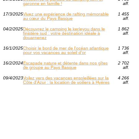
garonne en famille !
aff.
17/3/2025
Vivez une expérience de rafting mémorable
1 455
au cœur du Pays Basque
aff.
04/2/2025
Découvrez le camping le kerleyou dans le
1 862
finistère sud : votre destination idéale à
aff.
douarnenez
16/1/2025
Choisir le bord de mer de l'océan atlantique
1 736
pour vos vacances au soleil d'or
aff.
16/2/2024
Escapade nature et détente dans nos gîtes
2 702
de groupe au Pays Basque
aff.
09/4/2023
Voilez vers des vacances ensoleillées sur la
4 266
Côte d'Azur : la location de voiliers à Hyères
aff.