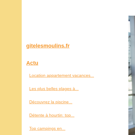
gitelesmoulins.fr
Actu
Location appartement vacances...
Les plus belles plages à...
Découvrez la piscine...
Détente à hourtin: top...
Top campings en...