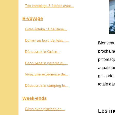
Top campings 3 étoiles avec...
E-voyage
Gîtes Arteka : Une Base...
Dormir au bord de l’eau :...
Bienvenu
prochaine
Découvrez la Grèce...
pittores
Découvrez le paradis du...
aquatiqu
Vivez une expérience de...
glissades
totale da
Découvrez le camping le...
Week-ends
Gîtes avec piscines en...
Les i