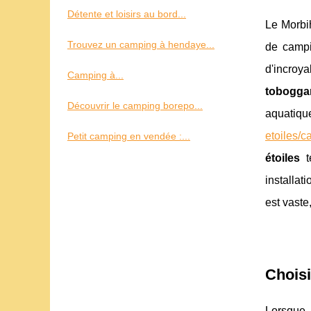
Détente et loisirs au bord...
Le Morbih
Trouvez un camping à hendaye...
de campi
d'incroy
Camping à...
tobogga
Découvrir le camping borepo...
aquatiq
etoiles/
Petit camping en vendée :...
étoiles
t
installat
est vaste
Choisi
Lorsque 