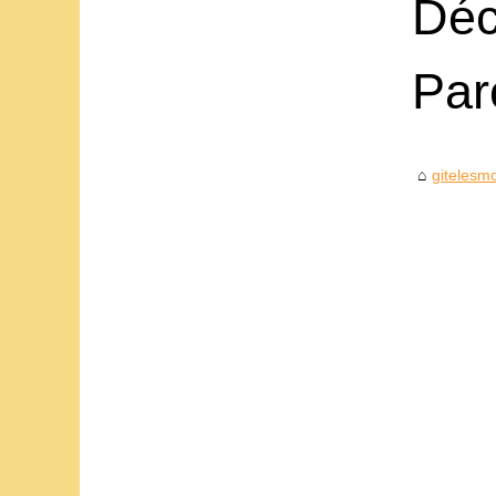
Déc
Par
gitelesmo