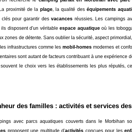
La proximité de la
plage
, la qualité des
équipements aquat
 clés pour garantir des
vacances
réussies. Les campings ave
 ils disposent d'un véritable
espace aquatique
où les tobogga
x zones de détente. Sans oublier la sécurité, aspect primordial
les infrastructures comme les
mobil-homes
modernes et confor
ntaires sont autant de facteurs contribuant à une expérience
 souvent le choix vers les établissements les plus réputés, c
heur des familles : activités et services d
ings avec parcs aquatiques couverts dans le Morbihan son
ues
proposent une multitude d'
activités
conçues pour les
enf