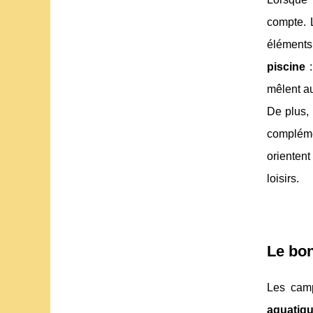
compte. 
éléments
piscine
:
mêlent au
De plus, 
compléme
orientent
loisirs.
Le bon
Les camp
aquatiq