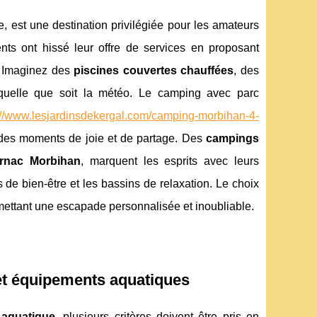
, est une destination privilégiée pour les amateurs
ents ont hissé leur offre de services en proposant
 Imaginez des
piscines couvertes chauffées
, des
quelle que soit la météo. Le camping avec parc
://www.lesjardinsdekergal.com/camping-morbihan-4-
s des moments de joie et de partage. Des
campings
rnac Morbihan
, marquent les esprits avec leurs
s de bien-être et les bassins de relaxation. Le choix
mettant une escapade personnalisée et inoubliable.
 et équipements aquatiques
 aquatique
, plusieurs critères doivent être pris en