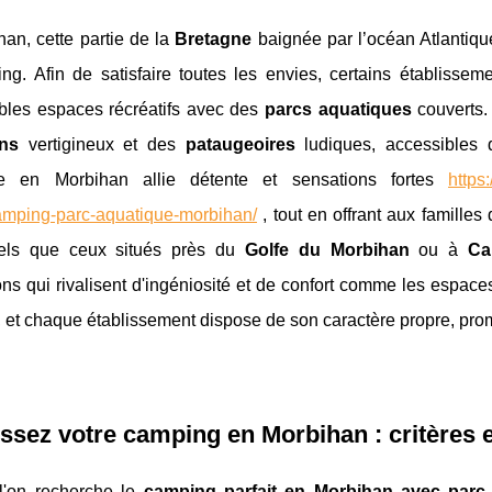
an, cette partie de la
Bretagne
baignée par l’océan Atlantique
ng. Afin de satisfaire toutes les envies, certains établissem
ables espaces récréatifs avec des
parcs aquatiques
couverts.
ns
vertigineux et des
pataugeoires
ludiques, accessibles 
ue en Morbihan allie détente et sensations fortes
https
camping-parc-aquatique-morbihan/
, tout en offrant aux famille
els que ceux situés près du
Golfe du Morbihan
ou à
Ca
ions qui rivalisent d'ingéniosité et de confort comme les espace
, et chaque établissement dispose de son caractère propre, pro
ssez votre camping en Morbihan : critères
l'on recherche le
camping parfait en Morbihan avec parc