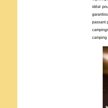
idéal po
garantiss
passant p
campings,
camping s