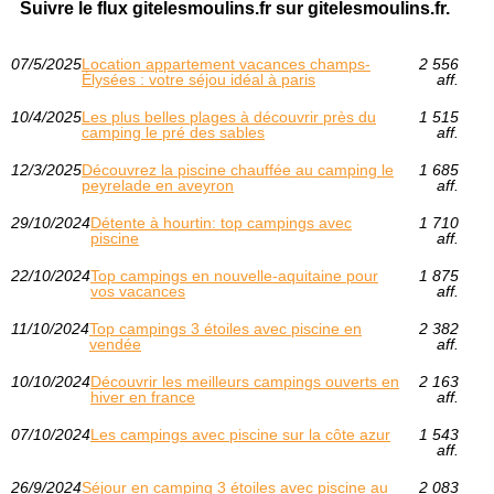
Suivre le flux gitelesmoulins.fr sur gitelesmoulins.fr.
07/5/2025
Location appartement vacances champs-
2 556
Élysées : votre séjou idéal à paris
aff.
10/4/2025
Les plus belles plages à découvrir près du
1 515
camping le pré des sables
aff.
12/3/2025
Découvrez la piscine chauffée au camping le
1 685
peyrelade en aveyron
aff.
29/10/2024
Détente à hourtin: top campings avec
1 710
piscine
aff.
22/10/2024
Top campings en nouvelle-aquitaine pour
1 875
vos vacances
aff.
11/10/2024
Top campings 3 étoiles avec piscine en
2 382
vendée
aff.
10/10/2024
Découvrir les meilleurs campings ouverts en
2 163
hiver en france
aff.
07/10/2024
Les campings avec piscine sur la côte azur
1 543
aff.
26/9/2024
Séjour en camping 3 étoiles avec piscine au
2 083