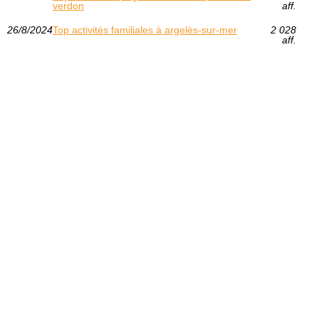
verdon
aff.
26/8/2024
Top activités familiales à argelès-sur-mer
2 028
aff.