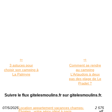
3 astuces pour
Comment se rendre
choisir son camping à
au camping
La Palmyre
L’Artaudois à deux
pas des plage de Le
Pradet ?
Suivre le flux gitelesmoulins.fr sur gitelesmoulins.fr.
07/5/2025
Location appartement vacances champs-
2 575
Élysées : votre séjou idéal à paris
aff.