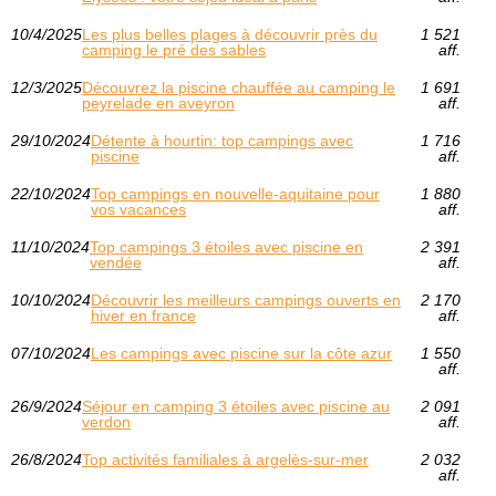
10/4/2025
Les plus belles plages à découvrir près du
1 521
camping le pré des sables
aff.
12/3/2025
Découvrez la piscine chauffée au camping le
1 691
peyrelade en aveyron
aff.
29/10/2024
Détente à hourtin: top campings avec
1 716
piscine
aff.
22/10/2024
Top campings en nouvelle-aquitaine pour
1 880
vos vacances
aff.
11/10/2024
Top campings 3 étoiles avec piscine en
2 391
vendée
aff.
10/10/2024
Découvrir les meilleurs campings ouverts en
2 170
hiver en france
aff.
07/10/2024
Les campings avec piscine sur la côte azur
1 550
aff.
26/9/2024
Séjour en camping 3 étoiles avec piscine au
2 091
verdon
aff.
26/8/2024
Top activités familiales à argelès-sur-mer
2 032
aff.