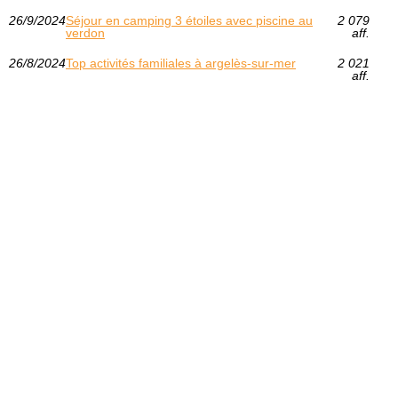
26/9/2024
Séjour en camping 3 étoiles avec piscine au
2 079
verdon
aff.
26/8/2024
Top activités familiales à argelès-sur-mer
2 021
aff.