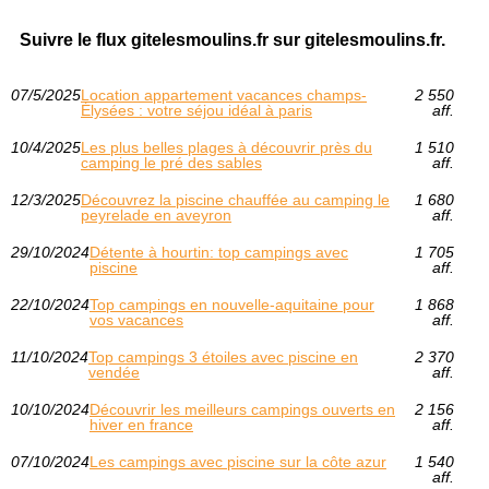
Suivre le flux gitelesmoulins.fr sur gitelesmoulins.fr.
07/5/2025
Location appartement vacances champs-
2 550
Élysées : votre séjou idéal à paris
aff.
10/4/2025
Les plus belles plages à découvrir près du
1 510
camping le pré des sables
aff.
12/3/2025
Découvrez la piscine chauffée au camping le
1 680
peyrelade en aveyron
aff.
29/10/2024
Détente à hourtin: top campings avec
1 705
piscine
aff.
22/10/2024
Top campings en nouvelle-aquitaine pour
1 868
vos vacances
aff.
11/10/2024
Top campings 3 étoiles avec piscine en
2 370
vendée
aff.
10/10/2024
Découvrir les meilleurs campings ouverts en
2 156
hiver en france
aff.
07/10/2024
Les campings avec piscine sur la côte azur
1 540
aff.