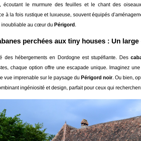
, écoutant le murmure des feuilles et le chant des oiseau
ce à la fois rustique et luxueuse, souvent équipés d'aménag
r inoubliable au cœur du
Périgord
.
banes perchées aux tiny houses : Un large 
té des hébergements en Dordogne est stupéfiante. Des
cab
stes, chaque option offre une escapade unique. Imaginez un
une vue imprenable sur le paysage du
Périgord noir
. Ou bien, o
mbinant ingéniosité et design, parfait pour ceux qui recherche