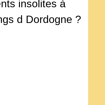
ts insolites à
ings d Dordogne ?