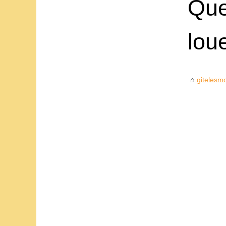
Que
lou
gitelesmo