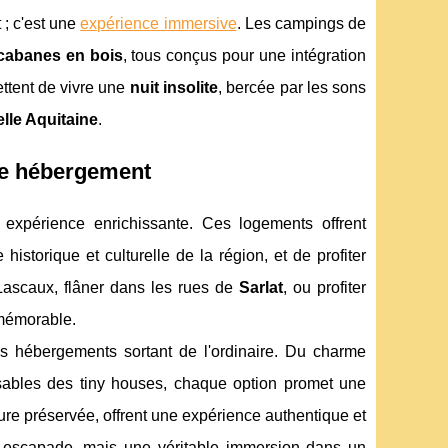
; c'est une
expérience immersive
. Les campings de
cabanes en bois
, tous conçus pour une intégration
ttent de vivre une
nuit insolite
, bercée par les sons
lle Aquitaine
.
ple hébergement
 expérience enrichissante. Ces logements offrent
historique et culturelle de la région, et de profiter
 Lascaux, flâner dans les rues de
Sarlat
, ou profiter
 mémorable.
s hébergements sortant de l'ordinaire. Du charme
ables des tiny houses, chaque option promet une
re préservée, offrent une expérience authentique et
e escapade, mais une véritable immersion dans un