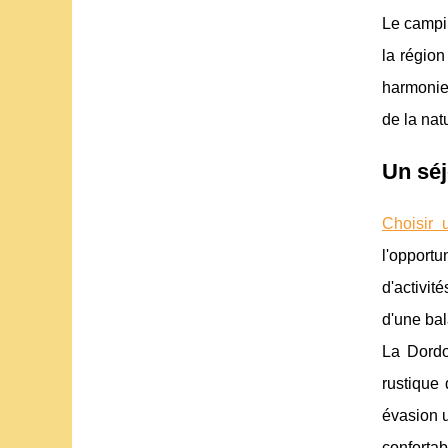
Le campi
la région
harmonie
de la nat
Un séj
Choisir
l'opportu
d'activit
d'une ba
La Dordo
rustique
évasion u
conforta