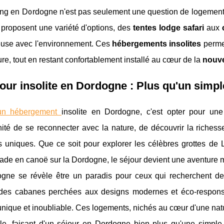
ng en Dordogne n'est pas seulement une question de logement 
 proposent une variété d'options, des
tentes lodge safari
aux
use avec l'environnement. Ces
hébergements insolites
perme
ure, tout en restant confortablement installé au cœur de la
nouve
our insolite en Dordogne : Plus qu'un sim
 un hébergement
insolite en Dordogne, c'est opter pour une
nité de se reconnecter avec la nature, de découvrir la richesse 
és uniques. Que ce soit pour explorer les célèbres grottes de
lade en canoë sur la Dordogne, le séjour devient une aventure
gne se révèle être un paradis pour ceux qui recherchent de
 des cabanes perchées aux designs modernes et éco-respons
nique et inoubliable. Ces logements, nichés au cœur d'une natu
ble, faisant d'un séjour en Dordogne bien plus qu'une simpl