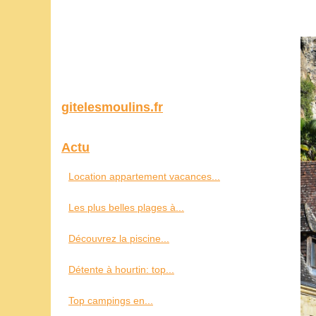
gitelesmoulins.fr
Actu
Location appartement vacances...
Les plus belles plages à...
Découvrez la piscine...
Détente à hourtin: top...
Top campings en...