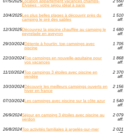
07/5/2025
Location appartement vacances champs-
2 550
Élysées : votre séjou idéal à paris
aff.
10/4/2025
Les plus belles plages à découvrir près du
1 510
camping le pré des sables
aff.
12/3/2025
Découvrez la piscine chauffée au camping le
1 680
peyrelade en aveyron
aff.
29/10/2024
Détente à hourtin: top campings avec
1 705
piscine
aff.
22/10/2024
Top campings en nouvelle-aquitaine pour
1 868
vos vacances
aff.
11/10/2024
Top campings 3 étoiles avec piscine en
2 370
vendée
aff.
10/10/2024
Découvrir les meilleurs campings ouverts en
2 156
hiver en france
aff.
07/10/2024
Les campings avec piscine sur la côte azur
1 540
aff.
26/9/2024
Séjour en camping 3 étoiles avec piscine au
2 079
verdon
aff.
26/8/2024
Top activités familiales à argelès-sur-mer
2 021