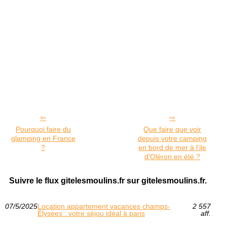
Pourquoi faire du
Que faire que voir
glamping en France
depuis votre camping
?
en bord de mer à l'ile
d'Oléron en été ?
Suivre le flux gitelesmoulins.fr sur gitelesmoulins.fr.
07/5/2025
Location appartement vacances champs-
2 557
Élysées : votre séjou idéal à paris
aff.