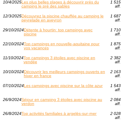
10/4/2025
Les plus belles plages à découvrir près du
1 515
camping le pré des sables
aff.
12/3/2025
Découvrez la piscine chauffée au camping le
1 687
peyrelade en aveyron
aff.
29/10/2024
Détente à hourtin: top campings avec
1 710
piscine
aff.
22/10/2024
Top campings en nouvelle-aquitaine pour
1 875
vos vacances
aff.
11/10/2024
Top campings 3 étoiles avec piscine en
2 382
vendée
aff.
10/10/2024
Découvrir les meilleurs campings ouverts en
2 163
hiver en france
aff.
07/10/2024
Les campings avec piscine sur la côte azur
1 543
aff.
26/9/2024
Séjour en camping 3 étoiles avec piscine au
2 084
verdon
aff.
26/8/2024
Top activités familiales à argelès-sur-mer
2 028
aff.