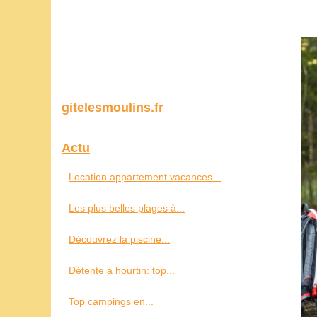
gitelesmoulins.fr
Actu
Location appartement vacances...
Les plus belles plages à...
Découvrez la piscine...
Détente à hourtin: top...
Top campings en...