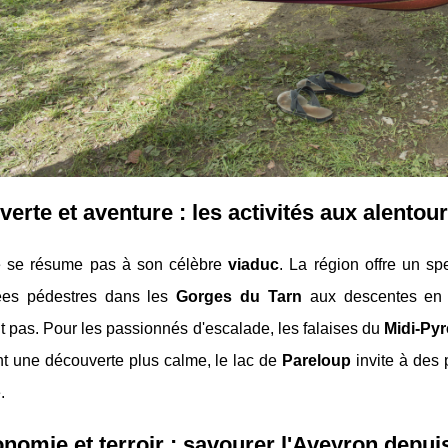
erte et aventure : les activités aux alentour
e se résume pas à son célèbre
viaduc
. La région offre un sp
ées pédestres dans les
Gorges du Tarn
aux descentes en c
 pas. Pour les passionnés d'escalade, les falaises du
Midi-Py
nt une découverte plus calme, le lac de
Pareloup
invite à des 
.
nomie et terroir : savourer l'Aveyron depui