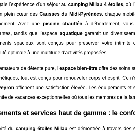
ale l'expérience d'un séjour au
camping Millau 4 étoiles
, où 
En plein cœur des
Causses du Midi-Pyrénées
, chaque mobil-
onnement. Avec une
piscine chauffée
à débordement, vous pr
antes, tandis que l'espace
aquatique
garantit un divertisse
ents spacieux sont conçus pour préserver votre intimité
lité optimale à une multitude d'activités proposées.
amateurs de détente pure, l'
espace bien-être
offre des soins 
hétiques, tout est conçu pour renouveler corps et esprit. Ce n
veyron
affichent une satisfaction élevée. Les équipements et 
tie de vacances exceptionnelles où tous les membres de la fami
ments et services haut de gamme : le confo
ivité du
camping étoiles Millau
est démontrée à travers des s