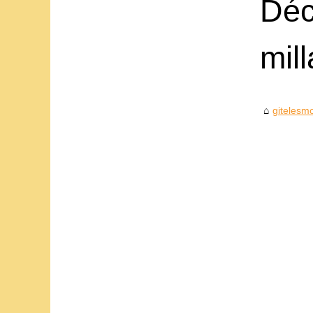
Déc
mil
gitelesmo