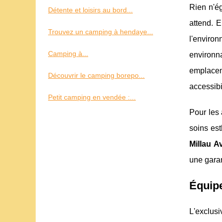
Rien n'ég
Détente et loisirs au bord...
attend. 
Trouvez un camping à hendaye...
l'envir
Camping à...
environn
emplacem
Découvrir le camping borepo...
accessibi
Petit camping en vendée :...
Pour les 
soins est
Millau A
une garan
Équipe
L'exclus