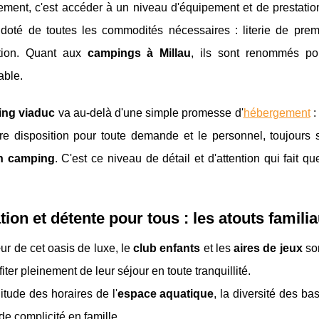
ment, c'est accéder à un niveau d'équipement et de prestation
doté de toutes les commodités nécessaires : literie de premiè
ation. Quant aux
campings à Millau
, ils sont renommés po
able.
ng viaduc
va au-delà d'une simple promesse d'
hébergement
:
re disposition pour toute demande et le personnel, toujours so
n camping
. C'est ce niveau de détail et d'attention qui fait 
ion et détente pour tous : les atouts famil
r de cet oasis de luxe, le
club enfants
et les
aires de jeux
son
fiter pleinement de leur séjour en toute tranquillité.
itude des horaires de l'
espace aquatique
, la diversité des b
 de complicité en famille.