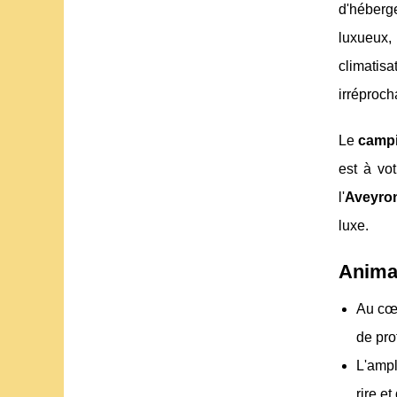
d'héberge
luxueux, 
climatis
irréproch
Le
campi
est à vot
l'
Aveyro
luxe.
Animat
Au cœu
de pro
L'ampl
rire et