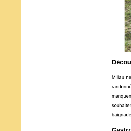
Découv
Millau n
randonn
manquent
souhaite
baignade
Gastro