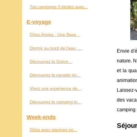
Top campings 3 étoiles avec...
E-voyage
Gîtes Arteka : Une Base...
Dormir au bord de l’eau :...
Envie d'é
nature. 
Découvrez la Grèce...
et la qua
Découvrez le paradis du...
animation
Vivez une expérience de...
Laissez-v
des vacan
Découvrez le camping le...
camping d
Week-ends
Séjour
Gîtes avec piscines en...