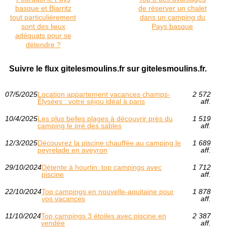
basque et Biarritz
de réserver un chalet
tout particulièrement
dans un camping du
sont des lieux
Pays basque
adéquats pour se
détendre ?
Suivre le flux gitelesmoulins.fr sur gitelesmoulins.fr.
07/5/2025
Location appartement vacances champs-
2 572
Élysées : votre séjou idéal à paris
aff.
10/4/2025
Les plus belles plages à découvrir près du
1 519
camping le pré des sables
aff.
12/3/2025
Découvrez la piscine chauffée au camping le
1 689
peyrelade en aveyron
aff.
29/10/2024
Détente à hourtin: top campings avec
1 712
piscine
aff.
22/10/2024
Top campings en nouvelle-aquitaine pour
1 878
vos vacances
aff.
11/10/2024
Top campings 3 étoiles avec piscine en
2 387
vendée
aff.