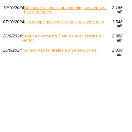
10/10/2024
Découvrir les meilleurs campings ouverts en
2 166
hiver en france
aff.
07/10/2024
Les campings avec piscine sur la côte azur
1 548
aff.
26/9/2024
Séjour en camping 3 étoiles avec piscine au
2 088
verdon
aff.
26/8/2024
Top activités familiales à argelès-sur-mer
2 030
aff.