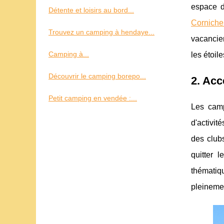
espace d
Détente et loisirs au bord...
Cornich
Trouvez un camping à hendaye...
vacancier
Camping à...
les étoile
Découvrir le camping borepo...
2. Acc
Petit camping en vendée :...
Les camp
d'activit
des club
quitter 
thématiq
pleinemen