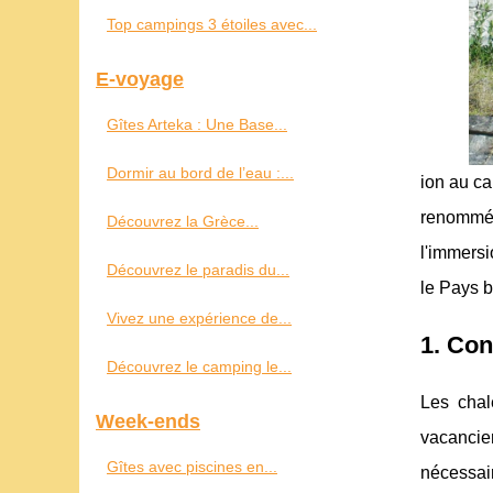
Top campings 3 étoiles avec...
E-voyage
Gîtes Arteka : Une Base...
Dormir au bord de l’eau :...
ion au ca
renommée.
Découvrez la Grèce...
l'immersi
Découvrez le paradis du...
le Pays 
Vivez une expérience de...
1. Con
Découvrez le camping le...
Les chal
Week-ends
vacancie
Gîtes avec piscines en...
nécessai