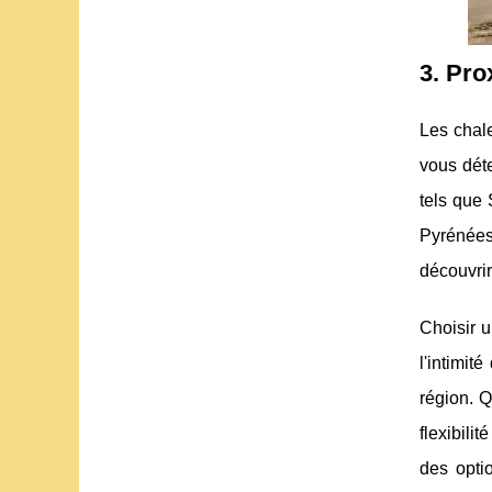
3. Pro
Les chal
vous déte
tels que 
Pyrénées-
découvrir
Choisir 
l'intimit
région. Q
flexibili
des opti