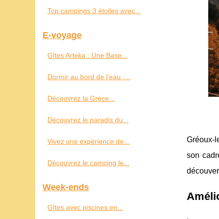
Top campings 3 étoiles avec...
E-voyage
Gîtes Arteka : Une Base...
Dormir au bord de l’eau :...
Découvrez la Grèce...
Découvrez le paradis du...
Gréoux-le
Vivez une expérience de...
son cadr
Découvrez le camping le...
découver
Week-ends
Amélio
Gîtes avec piscines en...