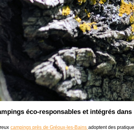
mpings éco-responsables et intégrés dans 
reux
campings près de Gréoux-les-Bains
adoptent des pratiqu