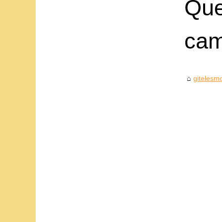
Que
cam
gitelesmo