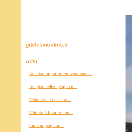
gitelesmoulins.fr
Actu
Location appartement vacances...
Les plus belles plages à...
Découvrez la piscine...
Détente à hourtin: top...
Top campings en...