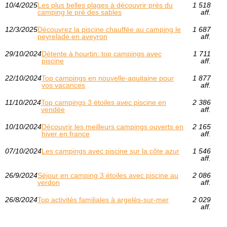
10/4/2025
Les plus belles plages à découvrir près du
1 518
camping le pré des sables
aff.
12/3/2025
Découvrez la piscine chauffée au camping le
1 687
peyrelade en aveyron
aff.
29/10/2024
Détente à hourtin: top campings avec
1 711
piscine
aff.
22/10/2024
Top campings en nouvelle-aquitaine pour
1 877
vos vacances
aff.
11/10/2024
Top campings 3 étoiles avec piscine en
2 386
vendée
aff.
10/10/2024
Découvrir les meilleurs campings ouverts en
2 165
hiver en france
aff.
07/10/2024
Les campings avec piscine sur la côte azur
1 546
aff.
26/9/2024
Séjour en camping 3 étoiles avec piscine au
2 086
verdon
aff.
26/8/2024
Top activités familiales à argelès-sur-mer
2 029
aff.