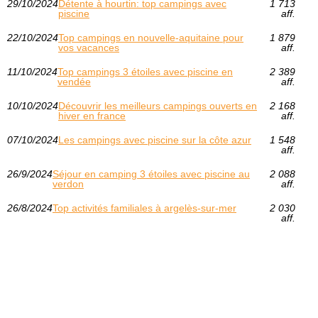
29/10/2024
Détente à hourtin: top campings avec
1 713
piscine
aff.
22/10/2024
Top campings en nouvelle-aquitaine pour
1 879
vos vacances
aff.
11/10/2024
Top campings 3 étoiles avec piscine en
2 389
vendée
aff.
10/10/2024
Découvrir les meilleurs campings ouverts en
2 168
hiver en france
aff.
07/10/2024
Les campings avec piscine sur la côte azur
1 548
aff.
26/9/2024
Séjour en camping 3 étoiles avec piscine au
2 088
verdon
aff.
26/8/2024
Top activités familiales à argelès-sur-mer
2 030
aff.