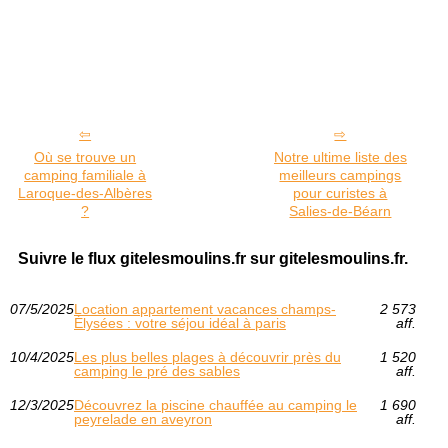
Où se trouve un
Notre ultime liste des
camping familiale à
meilleurs campings
Laroque-des-Albères
pour curistes à
?
Salies-de-Béarn
Suivre le flux gitelesmoulins.fr sur gitelesmoulins.fr.
07/5/2025
Location appartement vacances champs-
2 573
Élysées : votre séjou idéal à paris
aff.
10/4/2025
Les plus belles plages à découvrir près du
1 520
camping le pré des sables
aff.
12/3/2025
Découvrez la piscine chauffée au camping le
1 690
peyrelade en aveyron
aff.