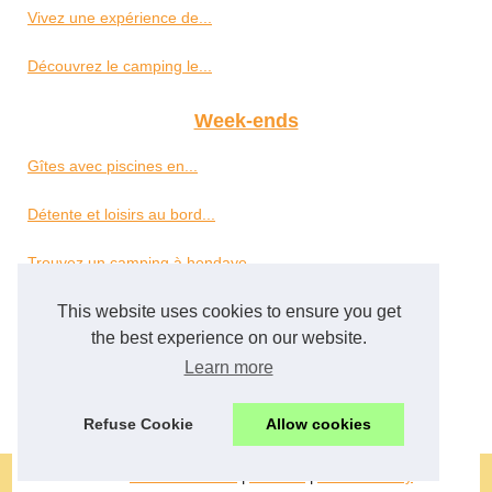
Vivez une expérience de...
Découvrez le camping le...
Week-ends
Gîtes avec piscines en...
Détente et loisirs au bord...
Trouvez un camping à hendaye...
This website uses cookies to ensure you get
Camping à...
the best experience on our website.
Découvrir le camping borepo...
Learn more
Petit camping en vendée :...
Refuse Cookie
Allow cookies
© 2026
Gitelesmoulins.fr
|
Plan site
|
Cookies Policy