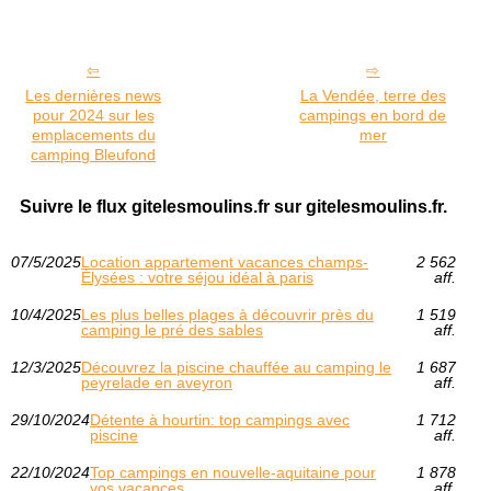
Les dernières news
La Vendée, terre des
pour 2024 sur les
campings en bord de
emplacements du
mer
camping Bleufond
Suivre le flux gitelesmoulins.fr sur gitelesmoulins.fr.
07/5/2025
Location appartement vacances champs-
2 562
Élysées : votre séjou idéal à paris
aff.
10/4/2025
Les plus belles plages à découvrir près du
1 519
camping le pré des sables
aff.
12/3/2025
Découvrez la piscine chauffée au camping le
1 687
peyrelade en aveyron
aff.
29/10/2024
Détente à hourtin: top campings avec
1 712
piscine
aff.
22/10/2024
Top campings en nouvelle-aquitaine pour
1 878
vos vacances
aff.