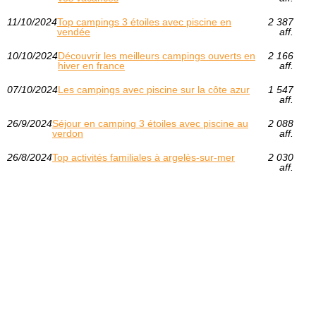
11/10/2024
Top campings 3 étoiles avec piscine en
2 387
vendée
aff.
10/10/2024
Découvrir les meilleurs campings ouverts en
2 166
hiver en france
aff.
07/10/2024
Les campings avec piscine sur la côte azur
1 547
aff.
26/9/2024
Séjour en camping 3 étoiles avec piscine au
2 088
verdon
aff.
26/8/2024
Top activités familiales à argelès-sur-mer
2 030
aff.