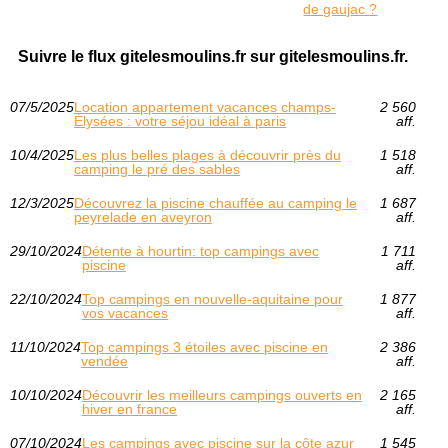
de gaujac ?
Suivre le flux gitelesmoulins.fr sur gitelesmoulins.fr.
07/5/2025
Location appartement vacances champs-
2 560
Élysées : votre séjou idéal à paris
aff.
10/4/2025
Les plus belles plages à découvrir près du
1 518
camping le pré des sables
aff.
12/3/2025
Découvrez la piscine chauffée au camping le
1 687
peyrelade en aveyron
aff.
29/10/2024
Détente à hourtin: top campings avec
1 711
piscine
aff.
22/10/2024
Top campings en nouvelle-aquitaine pour
1 877
vos vacances
aff.
11/10/2024
Top campings 3 étoiles avec piscine en
2 386
vendée
aff.
10/10/2024
Découvrir les meilleurs campings ouverts en
2 165
hiver en france
aff.
07/10/2024
Les campings avec piscine sur la côte azur
1 545