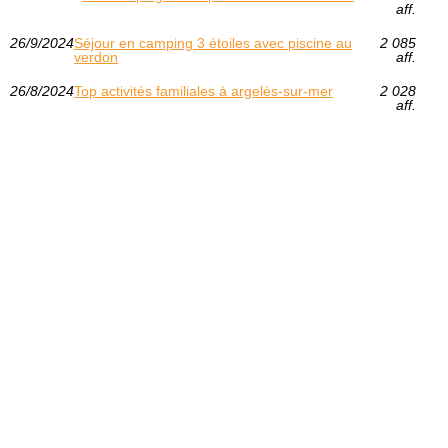
aff.
26/9/2024
Séjour en camping 3 étoiles avec piscine au
2 085
verdon
aff.
26/8/2024
Top activités familiales à argelès-sur-mer
2 028
aff.