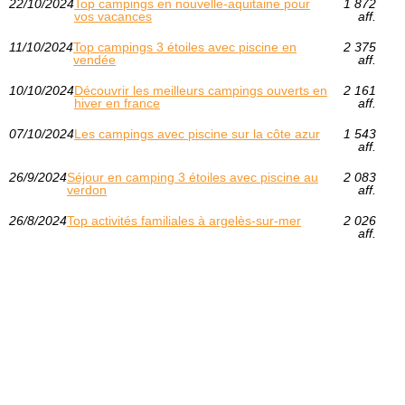
22/10/2024
Top campings en nouvelle-aquitaine pour
1 872
vos vacances
aff.
11/10/2024
Top campings 3 étoiles avec piscine en
2 375
vendée
aff.
10/10/2024
Découvrir les meilleurs campings ouverts en
2 161
hiver en france
aff.
07/10/2024
Les campings avec piscine sur la côte azur
1 543
aff.
26/9/2024
Séjour en camping 3 étoiles avec piscine au
2 083
verdon
aff.
26/8/2024
Top activités familiales à argelès-sur-mer
2 026
aff.