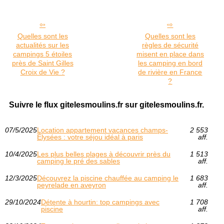
Quelles sont les
Quelles sont les
actualités sur les
règles de sécurité
campings 5 étoiles
misent en place dans
près de Saint Gilles
les camping en bord
Croix de Vie ?
de rivière en France
?
Suivre le flux gitelesmoulins.fr sur gitelesmoulins.fr.
07/5/2025
Location appartement vacances champs-
2 553
Élysées : votre séjou idéal à paris
aff.
10/4/2025
Les plus belles plages à découvrir près du
1 513
camping le pré des sables
aff.
12/3/2025
Découvrez la piscine chauffée au camping le
1 683
peyrelade en aveyron
aff.
29/10/2024
Détente à hourtin: top campings avec
1 708
piscine
aff.