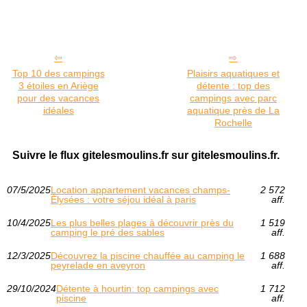
Top 10 des campings
Plaisirs aquatiques et
3 étoiles en Ariège
détente : top des
pour des vacances
campings avec parc
idéales
aquatique près de La
Rochelle
Suivre le flux gitelesmoulins.fr sur gitelesmoulins.fr.
07/5/2025
Location appartement vacances champs-
2 572
Élysées : votre séjou idéal à paris
aff.
10/4/2025
Les plus belles plages à découvrir près du
1 519
camping le pré des sables
aff.
12/3/2025
Découvrez la piscine chauffée au camping le
1 688
peyrelade en aveyron
aff.
29/10/2024
Détente à hourtin: top campings avec
1 712
piscine
aff.