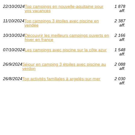
22/10/2024
Top campings en nouvelle-aquitaine pour
1 878
vos vacances
aff.
11/10/2024
Top campings 3 étoiles avec piscine en
2 387
vendée
aff.
10/10/2024
Découvrir les meilleurs campings ouverts en
2 166
hiver en france
aff.
07/10/2024
Les campings avec piscine sur la côte azur
1 548
aff.
26/9/2024
Séjour en camping 3 étoiles avec piscine au
2 088
verdon
aff.
26/8/2024
Top activités familiales à argelès-sur-mer
2 030
aff.