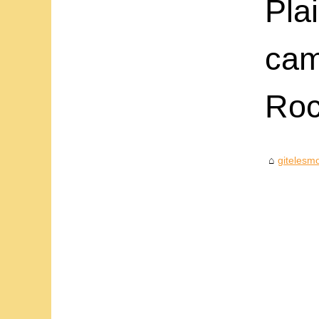
Pla
cam
Roc
gitelesmo