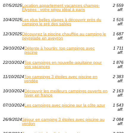
07/5/2025
Location appartement vacances champs-
2 559
Élysées : votre séjou idéal à paris
aff.
10/4/2025
Les plus belles plages à découvrir près du
1 515
camping le pré des sables
aff.
12/3/2025
Découvrez la piscine chauffée au camping le
1 687
peyrelade en aveyron
aff.
29/10/2024
Détente à hourtin: top campings avec
1 711
piscine
aff.
22/10/2024
Top campings en nouvelle-aquitaine pour
1 876
vos vacances
aff.
11/10/2024
Top campings 3 étoiles avec piscine en
2 383
vendée
aff.
10/10/2024
Découvrir les meilleurs campings ouverts en
2 163
hiver en france
aff.
07/10/2024
Les campings avec piscine sur la côte azur
1 543
aff.
26/9/2024
Séjour en camping 3 étoiles avec piscine au
2 084
verdon
aff.