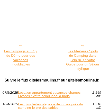
Les campings au Puy
Les Meilleurs Spots
de Dôme pour des
de Camping dans
vacances
l'Ain (01) : Votre
inoubliables
Guide pour un Séjour
Idyllique
Suivre le flux gitelesmoulins.fr sur gitelesmoulins.fr.
07/5/2025
Location appartement vacances champs-
2 549
Élysées : votre séjou idéal à paris
aff.
10/4/2025
Les plus belles plages à découvrir près du
1 510
camping le pré des sables
aff.