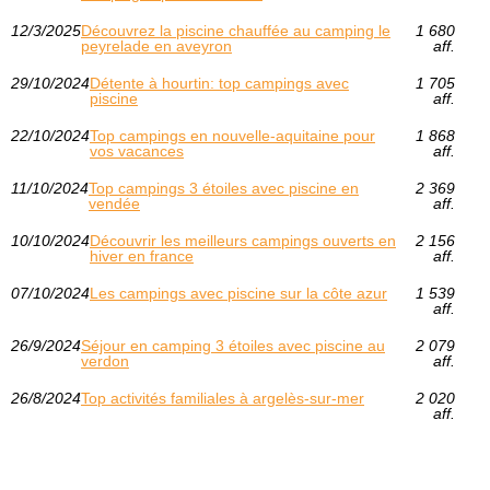
12/3/2025
Découvrez la piscine chauffée au camping le
1 680
peyrelade en aveyron
aff.
29/10/2024
Détente à hourtin: top campings avec
1 705
piscine
aff.
22/10/2024
Top campings en nouvelle-aquitaine pour
1 868
vos vacances
aff.
11/10/2024
Top campings 3 étoiles avec piscine en
2 369
vendée
aff.
10/10/2024
Découvrir les meilleurs campings ouverts en
2 156
hiver en france
aff.
07/10/2024
Les campings avec piscine sur la côte azur
1 539
aff.
26/9/2024
Séjour en camping 3 étoiles avec piscine au
2 079
verdon
aff.
26/8/2024
Top activités familiales à argelès-sur-mer
2 020
aff.