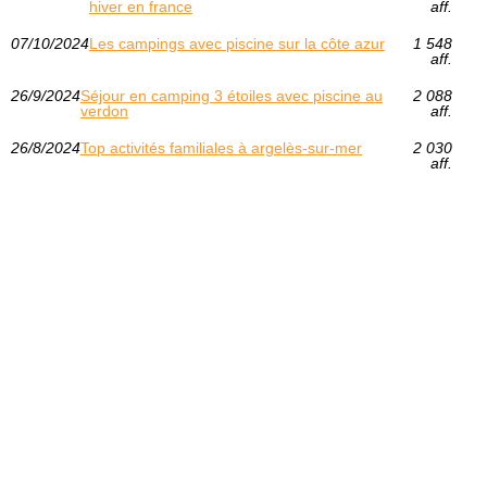
hiver en france
aff.
07/10/2024
Les campings avec piscine sur la côte azur
1 548
aff.
26/9/2024
Séjour en camping 3 étoiles avec piscine au
2 088
verdon
aff.
26/8/2024
Top activités familiales à argelès-sur-mer
2 030
aff.