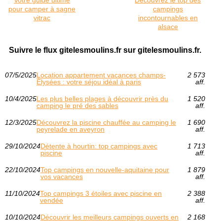
Votre guide ultime
Découvrez le top des
pour camper à sagne
campings
vitrac
incontournables en
alsace
Suivre le flux gitelesmoulins.fr sur gitelesmoulins.fr.
07/5/2025
Location appartement vacances champs-
2 573
Élysées : votre séjou idéal à paris
aff.
10/4/2025
Les plus belles plages à découvrir près du
1 520
camping le pré des sables
aff.
12/3/2025
Découvrez la piscine chauffée au camping le
1 690
peyrelade en aveyron
aff.
29/10/2024
Détente à hourtin: top campings avec
1 713
piscine
aff.
22/10/2024
Top campings en nouvelle-aquitaine pour
1 879
vos vacances
aff.
11/10/2024
Top campings 3 étoiles avec piscine en
2 388
vendée
aff.
10/10/2024
Découvrir les meilleurs campings ouverts en
2 168