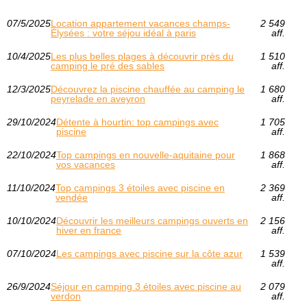
07/5/2025
Location appartement vacances champs-
2 549
Élysées : votre séjou idéal à paris
aff.
10/4/2025
Les plus belles plages à découvrir près du
1 510
camping le pré des sables
aff.
12/3/2025
Découvrez la piscine chauffée au camping le
1 680
peyrelade en aveyron
aff.
29/10/2024
Détente à hourtin: top campings avec
1 705
piscine
aff.
22/10/2024
Top campings en nouvelle-aquitaine pour
1 868
vos vacances
aff.
11/10/2024
Top campings 3 étoiles avec piscine en
2 369
vendée
aff.
10/10/2024
Découvrir les meilleurs campings ouverts en
2 156
hiver en france
aff.
07/10/2024
Les campings avec piscine sur la côte azur
1 539
aff.
26/9/2024
Séjour en camping 3 étoiles avec piscine au
2 079
verdon
aff.