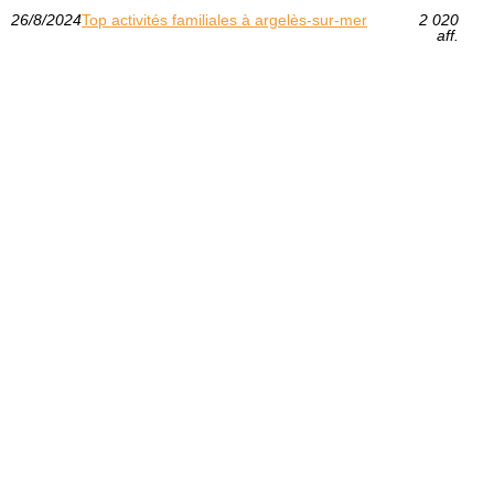
26/8/2024
Top activités familiales à argelès-sur-mer
2 020
aff.